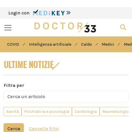
Login con
COVID
Intelligenza artificiale
Caldo
Medici
Medi
ULTIME NOTIZIE
Filtra per
Sanità
Psichiatria e psicologia
Cardiologia
Reumatologia
Cerca
Cancella filtri