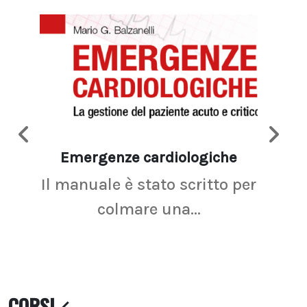
Emergenze cardiologiche
Ima
Il manuale è stato scritto per
La r
colmare una...
CORSI