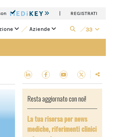
con
|
REGISTRATI
azione
Aziende
33
Resta aggiornato con noi!
La tua risorsa per news
mediche, riferimenti clinici