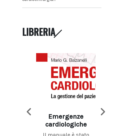
LIBRERIA
Emergenze
Imaging d
cardiologiche
mammel
Il manuale è stato
La radiolo