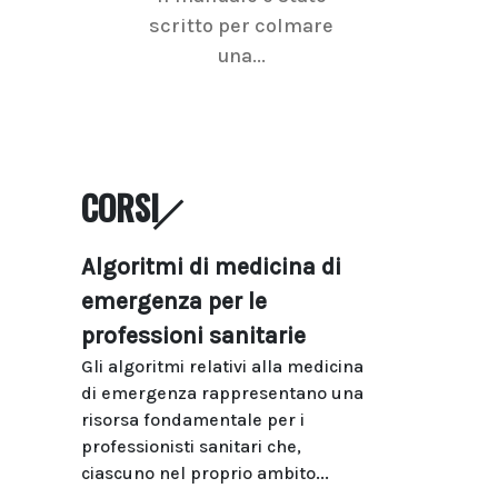
scritto per colmare
senologica inc
una...
ramo dell'imagi
CORSI
Algoritmi di medicina di
emergenza per le
professioni sanitarie
Gli algoritmi relativi alla medicina
di emergenza rappresentano una
risorsa fondamentale per i
professionisti sanitari che,
ciascuno nel proprio ambito...