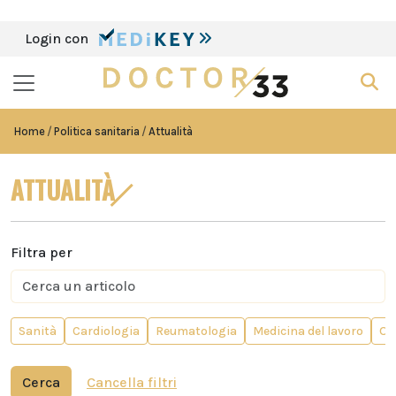
Login con
Home
Politica sanitaria
Attualità
ATTUALITÀ
Filtra per
Sanità
Cardiologia
Reumatologia
Medicina del lavoro
Or
Cerca
Cancella filtri