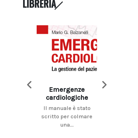
LIBRERIA
Emergenze
Imaging d
cardiologiche
mammel
Il manuale è stato
La radiolo
scritto per colmare
senologica inc
una...
ramo dell'imagi