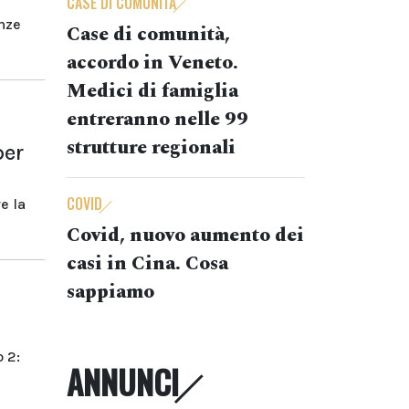
CASE DI COMUNITÀ
nze
Case di comunità,
accordo in Veneto.
Medici di famiglia
entreranno nelle 99
strutture regionali
per
COVID
e la
Covid, nuovo aumento dei
casi in Cina. Cosa
sappiamo
 2:
ANNUNCI