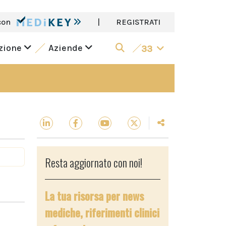
con
|
REGISTRATI
azione
Aziende
33
Resta aggiornato con noi!
La tua risorsa per news
mediche, riferimenti clinici