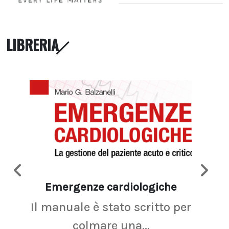
LIBRERIA
Emergenze cardiologiche
Ima
Il manuale è stato scritto per
La r
colmare una...