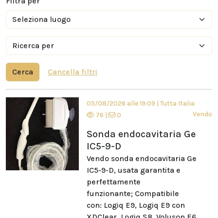
Filtra per
Cerca
Cancella filtri
05/08/2026 alle 19:09
|
Tutta Italia
Vendo
76
|
0
Sonda endocavitaria Ge
IC5-9-D
Vendo sonda endocavitaria Ge
IC5-9-D, usata garantita e
perfettamente
funzionante; Compatibile
con: Logiq E9, Logiq E9 con
XDClear, Logiq S8, Voluson E6,...