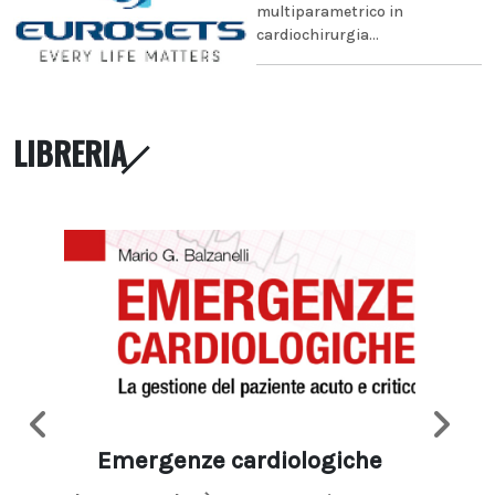
multiparametrico in
cardiochirurgia...
LIBRERIA
Emergenze cardiologiche
Ima