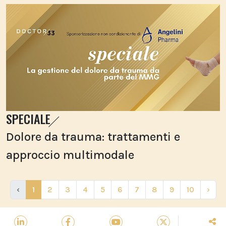
SPECIALE
Dolore da trauma: trattamenti e
approccio multimodale
‹
1
2
3
4
5
6
7
8
9
10
›