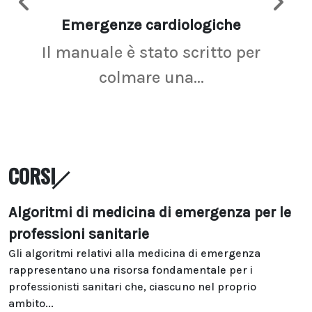
Emergenze cardiologiche
Ima
Il manuale è stato scritto per
La r
colmare una...
CORSI
Algoritmi di medicina di emergenza per le
professioni sanitarie
Gli algoritmi relativi alla medicina di emergenza
rappresentano una risorsa fondamentale per i
professionisti sanitari che, ciascuno nel proprio
ambito...