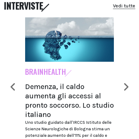
INTERVISTE
Vedi tutte
BRAINHEALTH
ONCO
Demenza, il caldo
Tum
aumenta gli accessi al
Poli
pronto soccorso. Lo studio
e me
italiano
devo
Uno studio guidato dall'IRCCS Istituto delle
Nell’in
Scienze Neurologiche di Bologna stima un
Nord It
potenziale aumento dell’11% per il caldo e