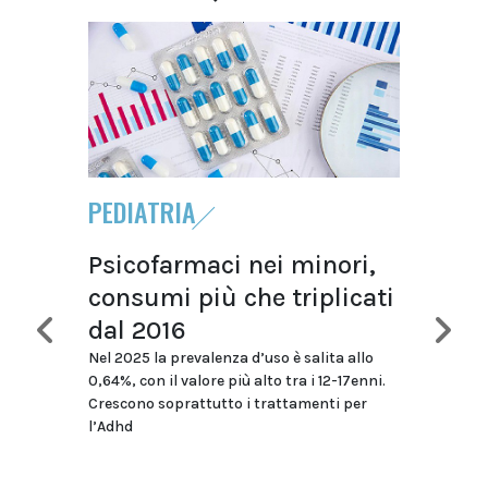
PEDIATRIA
DIAB
Psicofarmaci nei minori,
Diab
consumi più che triplicati
la s
dal 2016
Osm
Nel 2025 la prevalenza d’uso è salita allo
Nel 202
0,64%, con il valore più alto tra i 12-17enni.
miliard
Crescono soprattutto i trattamenti per
tirzepa
l’Adhd
consumi