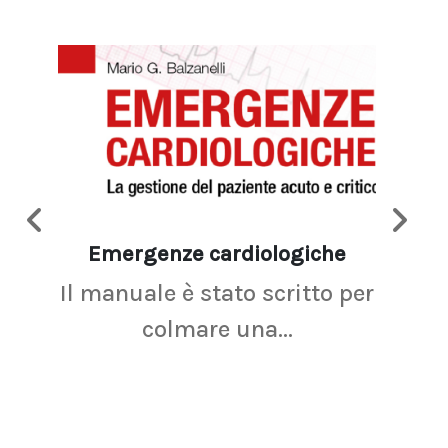
Emergenze cardiologiche
Ima
Il manuale è stato scritto per
La r
colmare una...