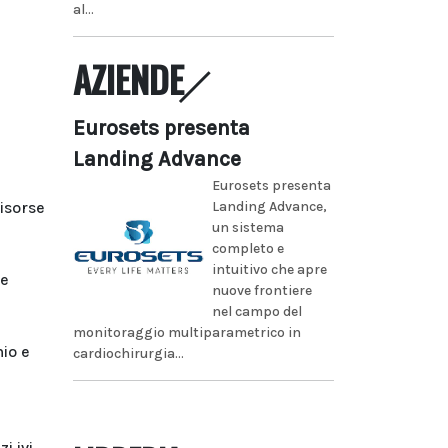
al...
AZIENDE
Eurosets presenta
Landing Advance
Eurosets presenta
Landing Advance,
risorse
un sistema
completo e
intuitivo che apre
re
nuove frontiere
nel campo del
monitoraggio multiparametrico in
hio e
cardiochirurgia...
i ivi