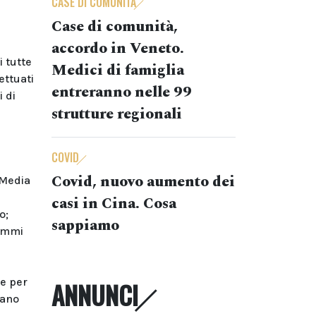
CASE DI COMUNITÀ
Case di comunità,
accordo in Veneto.
i tutte
Medici di famiglia
ettuati
entreranno nelle 99
 di
strutture regionali
COVID
Covid, nuovo aumento dei
 Media
casi in Cina. Cosa
o;
sappiamo
rammi
ne per
ANNUNCI
lano