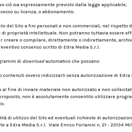
alvo ciò sia espressamente previsto dalla legge applicabile,
oncesso su licenza, o abbonamento.
o del Sito a fini personali e non commerciali, nel rispetto d
tti di proprietà intellettuale. Non potranno tuttavia essere eff
er creare o compilare, direttamente o indirettamente, archivi
reventivo consenso scritto di Edra Media S.r.l.
ogrammi di
download
automatico che possano
o contenuti ovvero indicizzarli senza autorizzazione di Edra
o al fine di inviare materiale non autorizzato e non sollecitat
n proposito, non è assolutamente consentito utilizzare prog
to.
tà di utilizzo del Sito ed eventuali richieste di autorizzazio
te a Edra Media S.r.l. Viale Enrico Forlanini n. 21 - 20134 Mi