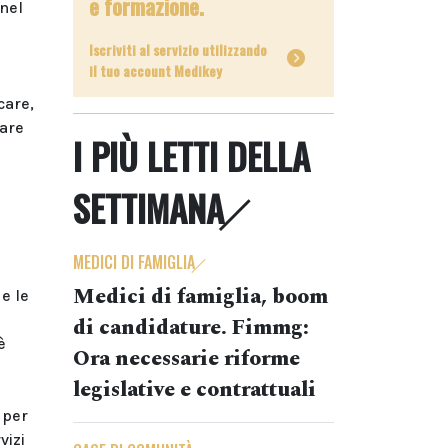
e formazione.
nel
Iscriviti al servizio utilizzando
il tuo account Medikey
care,
lare
I PIÙ LETTI DELLA
SETTIMANA
MEDICI DI FAMIGLIA
Medici di famiglia, boom
e le
di candidature. Fimmg:
è
Ora necessarie riforme
legislative e contrattuali
 per
vizi