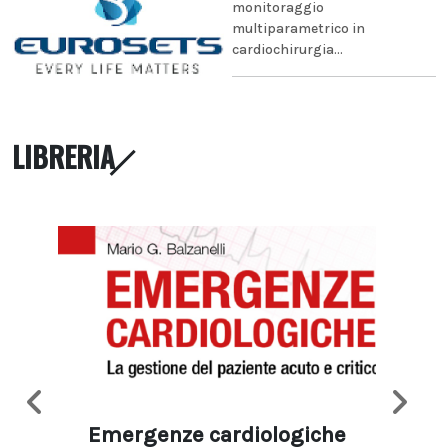
monitoraggio
multiparametrico in
cardiochirurgia...
LIBRERIA
Emergenze cardiologiche
Ima