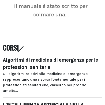
Il manuale è stato scritto per
La r
colmare una...
CORSI
Algoritmi di medicina di emergenza per le
professioni sanitarie
Gli algoritmi relativi alla medicina di emergenza
rappresentano una risorsa fondamentale per i
professionisti sanitari che, ciascuno nel proprio
ambito...
L’INTELLIGENZA ARTIFICIALE NELLA