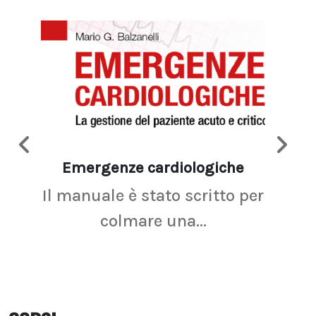
Emergenze cardiologiche
Ima
Il manuale è stato scritto per
La r
colmare una...