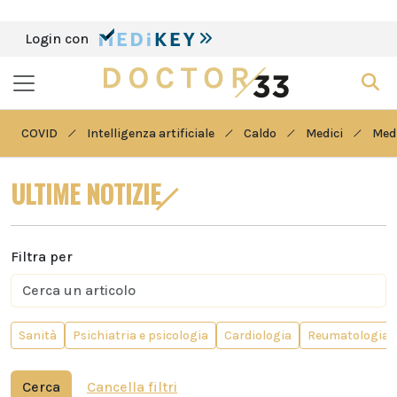
Login con
COVID
Intelligenza artificiale
Caldo
Medici
Medi
ULTIME NOTIZIE
Filtra per
Sanità
Psichiatria e psicologia
Cardiologia
Reumatologia
Cerca
Cancella filtri