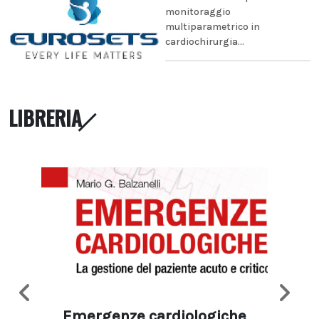
monitoraggio
multiparametrico in
cardiochirurgia...
LIBRERIA
Emergenze cardiologiche
Ima