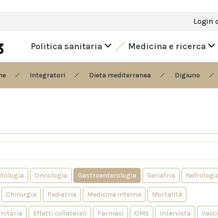
Login 
Politica sanitaria
Medicina e ricerca
ne
Integratori
Dieta mediterranea
Digiuno
tologia
Oncologia
Gastroenterologia
Geriatria
Nefrologi
Chirurgia
Pediatria
Medicina interna
Mortalità
anitaria
Effetti collaterali
Farmaci
OMS
Intervista
Vacci