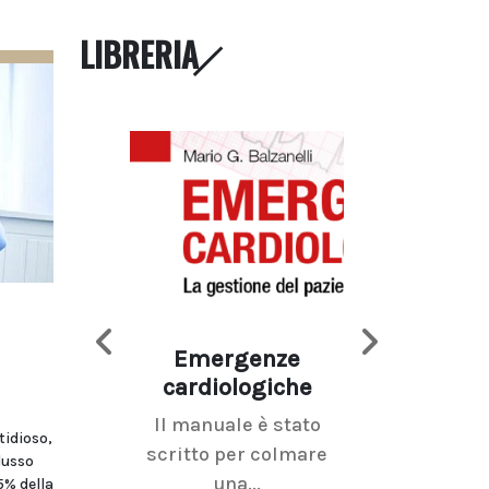
LIBRERIA
Emergenze
Imaging d
cardiologiche
mammel
Il manuale è stato
La radiolo
tidioso,
scritto per colmare
senologica inc
lusso
una...
ramo dell'imagi
5% della