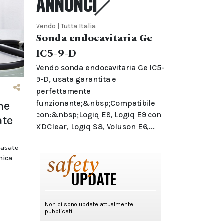
ANNUNCI
Vendo | Tutta Italia
Sonda endocavitaria Ge
IC5-9-D
Vendo sonda endocavitaria Ge IC5-
9-D, usata garantita e
perfettamente
funzionante;&nbsp;Compatibile
me
con:&nbsp;Logiq E9, Logiq E9 con
ate
XDClear, Logiq S8, Voluson E6,...
basate
nica