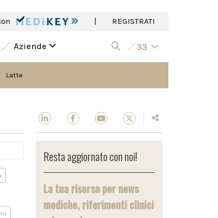
con
|
REGISTRATI
Aziende
33
Latte
Resta aggiornato con noi!
a
La tua risorsa per news
mediche, riferimenti clinici
ni