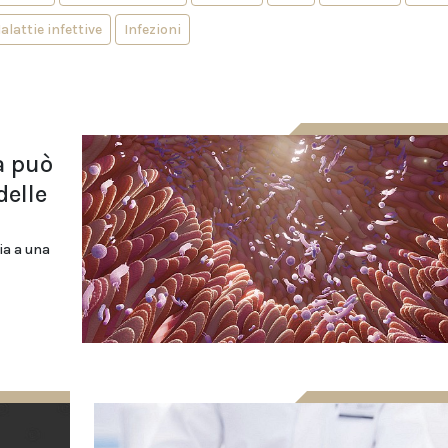
alattie infettive
Infezioni
a può
delle
ia a una