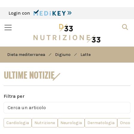
Login con
Dieta mediterranea
Digiuno
Latte
ULTIME NOTIZIE
Filtra per
Cardiologia
Nutrizione
Neurologia
Dermatologia
Oncolo