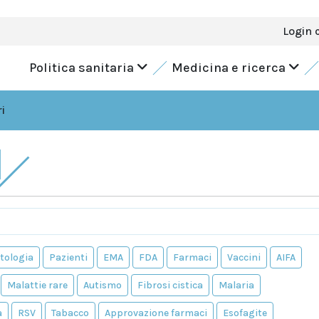
Login 
Politica sanitaria
Medicina e ricerca
i
I
tologia
Pazienti
EMA
FDA
Farmaci
Vaccini
AIFA
Malattie rare
Autismo
Fibrosi cistica
Malaria
a
RSV
Tabacco
Approvazione farmaci
Esofagite