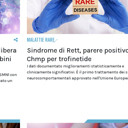
MALATTIE RARE
libera
Sindrome di Rett, parere positivo
bini
Chmp per trofinetide
I dati documentato miglioramenti statisticamente e
clinicamente significativi. È il primo trattamento dei 
e SMN1 con
neurocomportamentali approvato nell'Unione Europe
rato un