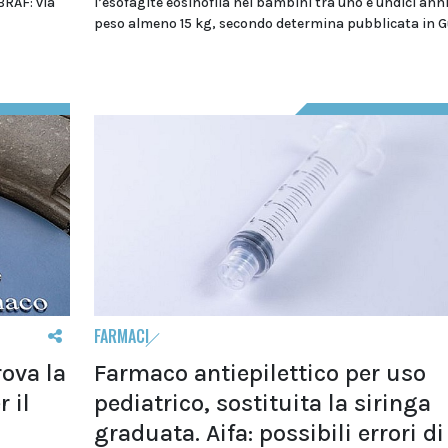
BRAF: via
l’esofagite eosinofila nei bambini tra uno e undici anni
peso almeno 15 kg, secondo determina pubblicata in G
FARMACI
rova la
Farmaco antiepilettico per uso
 il
pediatrico, sostituita la siringa
graduata. Aifa: possibili errori di