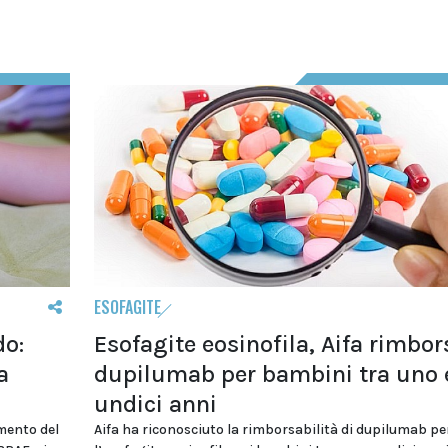
ESOFAGITE
do:
Esofagite eosinofila, Aifa rimbor
a
dupilumab per bambini tra uno 
undici anni
amento del
Aifa ha riconosciuto la rimborsabilità di dupilumab pe