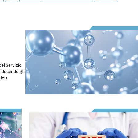
el Servizio
riducendo gli
tizia