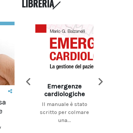
LIBRERIA
Emergenze
Imaging d
cardiologiche
mammel
sa
Il manuale è stato
La radiolo
e
scritto per colmare
senologica inc
una...
ramo dell'imagi
r