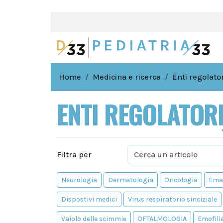
Home
Medicina e ricerca
Enti regolator
ENTI REGOLATOR
Filtra per
Neurologia
Dermatologia
Oncologia
Ema
Dispostivi medici
Virus respiratorio sinciziale
Vaiolo delle scimmie
OFTALMOLOGIA
Emofili