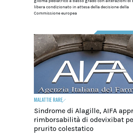
glioma pediatrico a basso grado con alterazioni di 
libera condizionato in attesa della decisione della
Commissione europea
MALATTIE RARE
Sindrome di Alagille, AIFA app
rimborsabilità di odevixibat per
prurito colestatico