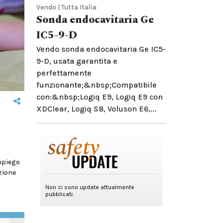
Vendo | Tutta Italia
Sonda endocavitaria Ge
IC5-9-D
Vendo sonda endocavitaria Ge IC5-
9-D, usata garantita e
perfettamente
funzionante;&nbsp;Compatibile
con:&nbsp;Logiq E9, Logiq E9 con
XDClear, Logiq S8, Voluson E6,...
impiego
zione