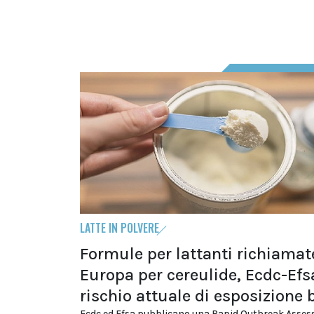
LATTE IN POLVERE
Formule per lattanti richiamat
Europa per cereulide, Ecdc-Efs
rischio attuale di esposizione
Ecdc ed Efsa pubblicano una Rapid Outbreak Asses