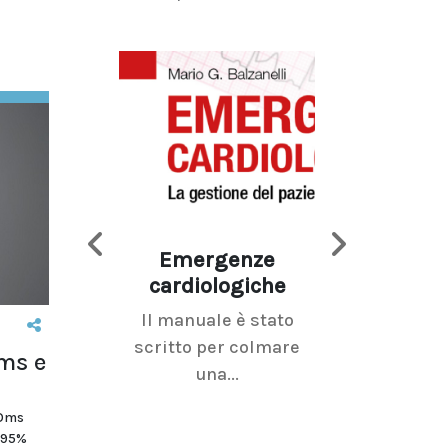
Emergenze
Imaging d
cardiologiche
mammel
Il manuale è stato
La radiolo
scritto per colmare
senologica inc
Oms e
una...
ramo dell'imagi
 Oms
l 95%