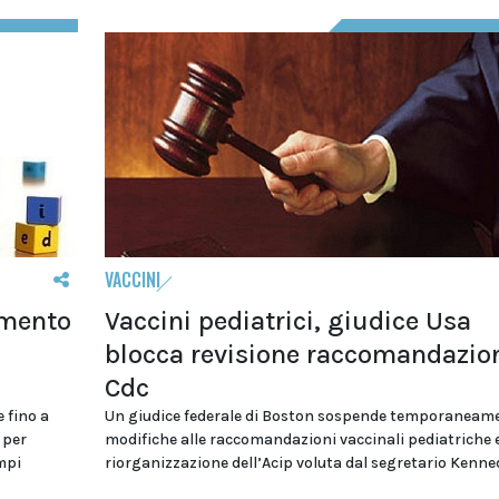
VACCINI
umento
Vaccini pediatrici, giudice Usa
u
blocca revisione raccomandazio
Cdc
 fino a
Un giudice federale di Boston sospende temporaneame
 per
modifiche alle raccomandazioni vaccinali pediatriche e
mpi
riorganizzazione dell’Acip voluta dal segretario Kenne