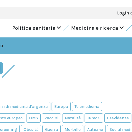
Login 
Politica sanitaria
Medicina e ricerca
do
O
izi di medicina d'urgenza
Europa
Telemedicina
nto europeo
OMS
Vaccini
Natalità
Tumori
Gravidanza
creening
Obesità
Guerra
Morbillo
Autismo
Social medi