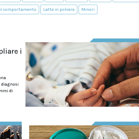
del comportamento
Latte in polvere
Minori
liare i
una
 diagnosi
ammi di