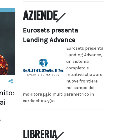
AZIENDE
Eurosets presenta
Landing Advance
Eurosets presenta
Landing Advance,
un sistema
completo e
intuitivo che apre
nuove frontiere
nel campo del
nito:
monitoraggio multiparametrico in
ai
cardiochirurgia...
o
LIBRERIA
a