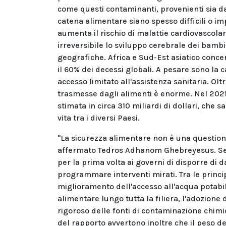
come questi contaminanti, provenienti sia da 
catena alimentare siano spesso difficili o im
aumenta il rischio di malattie cardiovascol
irreversibile lo sviluppo cerebrale dei bamb
geografiche. Africa e Sud-Est asiatico concen
il 60% dei decessi globali. A pesare sono la c
accesso limitato all'assistenza sanitaria. Olt
trasmesse dagli alimenti è enorme. Nel 2021 
stimata in circa 310 miliardi di dollari, che 
vita tra i diversi Paesi.
"La sicurezza alimentare non è una questione
affermato Tedros Adhanom Ghebreyesus. Seco
per la prima volta ai governi di disporre di da
programmare interventi mirati. Tra le princ
miglioramento dell'accesso all'acqua potabile
alimentare lungo tutta la filiera, l'adozione 
rigoroso delle fonti di contaminazione chimic
del rapporto avvertono inoltre che il peso de