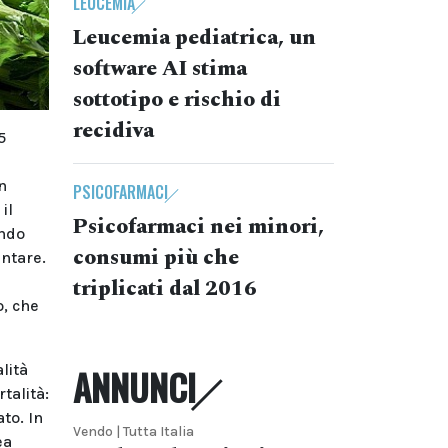
LEUCEMIA
Leucemia pediatrica, un
software AI stima
sottotipo e rischio di
recidiva
5
n
PSICOFARMACI
il
Psicofarmaci nei minori,
ando
consumi più che
entare.
triplicati dal 2016
, che
alità
ANNUNCI
talità:
to. In
Vendo | Tutta Italia
ea