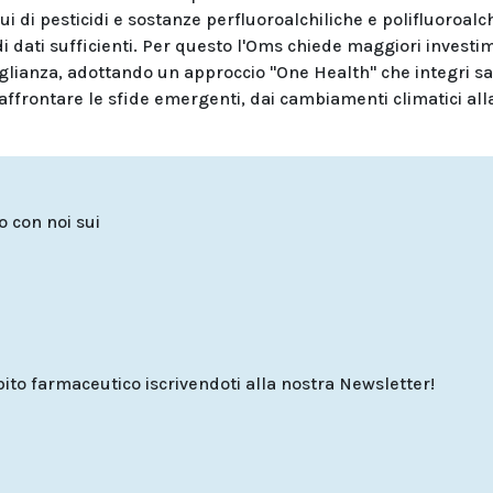
idui di pesticidi e sostanze perfluoroalchiliche e polifluoroalc
i dati sufficienti. Per questo l'Oms chiede maggiori investi
eglianza, adottando un approccio "One Health" che integri sa
ffrontare le sfide emergenti, dai cambiamenti climatici all
to con noi sui
o farmaceutico iscrivendoti alla nostra Newsletter!