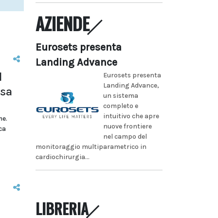
AZIENDE
Eurosets presenta
Landing Advance
l
Eurosets presenta
Landing Advance,
sa
un sistema
completo e
intuitivo che apre
me.
nuove frontiere
ca
nel campo del
monitoraggio multiparametrico in
cardiochirurgia...
LIBRERIA