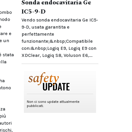
Sonda endocavitaria Ge
IC5-9-D
piombo
 modo
Vendo sonda endocavitaria Ge IC5-
e
9-D, usata garantita e
tare e
perfettamente
 e un
funzionante;&nbsp;Compatibile
con:&nbsp;Logiq E9, Logiq E9 con
è stata
XDClear, Logiq S8, Voluson E6,...
ella
 ha
ntono
zza
più
autori
ischi,