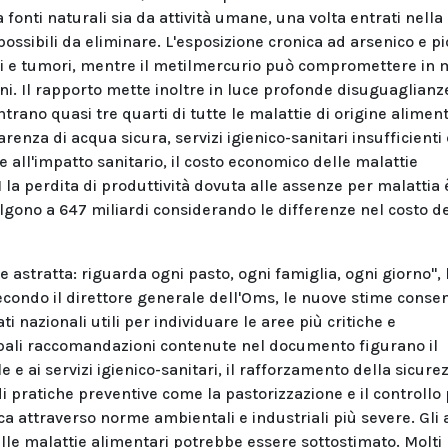
fonti naturali sia da attività umane, una volta entrati nella
possibili da eliminare. L'esposizione cronica ad arsenico e 
ari e tumori, mentre il metilmercurio può compromettere in
ini. Il rapporto mette inoltre in luce profonde disuguaglianz
trano quasi tre quarti di tutte le malattie di origine alimen
arenza di acqua sicura, servizi igienico-sanitari insufficienti
re all'impatto sanitario, il costo economico delle malattie
la perdita di produttività dovuta alle assenze per malattia 
salgono a 647 miliardi considerando le differenze nel costo d
 astratta: riguarda ogni pasto, ogni famiglia, ogni giorno",
ndo il direttore generale dell'Oms, le nuove stime conse
ti nazionali utili per individuare le aree più critiche e
ipali raccomandazioni contenute nel documento figurano il
 e ai servizi igienico-sanitari, il rafforzamento della sicure
di pratiche preventive come la pastorizzazione e il controllo 
a attraverso norme ambientali e industriali più severe. Gli 
lle malattie alimentari potrebbe essere sottostimato. Molti r