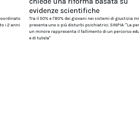
chiede una riforma basata su
evidenze scientifiche
coordinato
Tra il 50% e l'80% dei giovani nei sistemi di giustizia m
to i 2 anni
presenta uno o più disturbi psichiatrici. SINPIA: "La pe
un minore rappresenta il fallimento di un percorso ed
e di tutela"