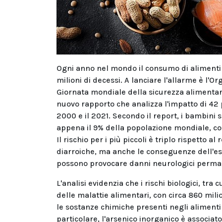
Ogni anno nel mondo il consumo di alimenti c
milioni di decessi. A lanciare l'allarme è l'O
Giornata mondiale della sicurezza alimentar
nuovo rapporto che analizza l'impatto di 42 pri
2000 e il 2021. Secondo il report, i bambini 
appena il 9% della popolazione mondiale, con
Il rischio per i più piccoli è triplo rispetto 
diarroiche, ma anche le conseguenze dell'e
possono provocare danni neurologici permane
L'analisi evidenzia che i rischi biologici, tra 
delle malattie alimentari, con circa 860 milion
le sostanze chimiche presenti negli alimenti
particolare, l'arsenico inorganico è associat