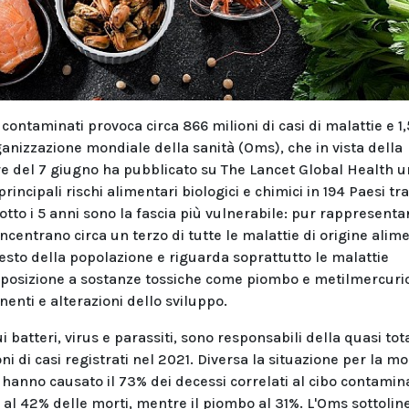
ontaminati provoca circa 866 milioni di casi di malattie e 1,
rganizzazione mondiale della sanità (Oms), che in vista della
e del 7 giugno ha pubblicato su The Lancet Global Health u
ncipali rischi alimentari biologici e chimici in 194 Paesi tra 
sotto i 5 anni sono la fascia più vulnerabile: pur rappresent
centrano circa un terzo di tutte le malattie di origine alim
al resto della popolazione e riguarda soprattutto le malattie
sposizione a sostanze tossiche come piombo e metilmercurio
nti e alterazioni dello sviluppo.
cui batteri, virus e parassiti, sono responsabili della quasi tot
i di casi registrati nel 2021. Diversa la situazione per la mor
 hanno causato il 73% dei decessi correlati al cibo contamina
o al 42% delle morti, mentre il piombo al 31%. L'Oms sottolin