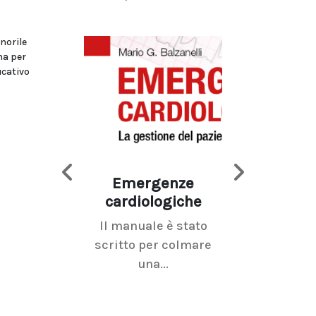
inorile
na per
ucativo
Emergenze
Imaging d
cardiologiche
mammel
Il manuale è stato
La radiolo
scritto per colmare
senologica inc
una...
ramo dell'imagi