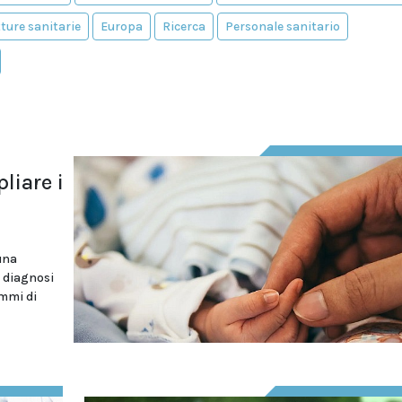
ture sanitarie
Europa
Ricerca
Personale sanitario
liare i
una
 diagnosi
ammi di