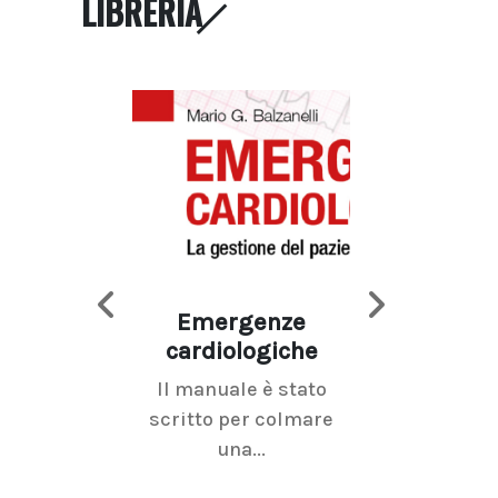
LIBRERIA
Emergenze
Imaging d
cardiologiche
mammel
Il manuale è stato
La radiolo
scritto per colmare
senologica inc
una...
ramo dell'imagi