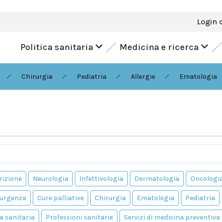
Login 
Politica sanitaria
Medicina e ricerca
Chirurgia
Pediatria
Allergie
Ematologia
rizione
Neurologia
Infettivologia
Dermatologia
Oncologi
'urgenza
Cure palliative
Chirurgia
Ematologia
Pediatria
a sanitaria
Professioni sanitarie
Servizi di medicina preventiva