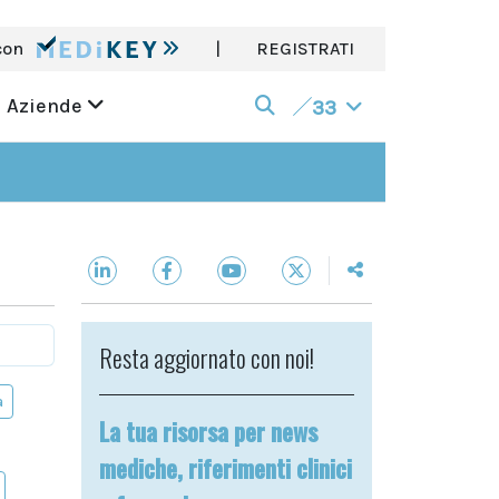
con
|
REGISTRATI
Aziende
33
Resta aggiornato con noi!
a
La tua risorsa per news
mediche, riferimenti clinici