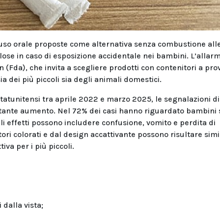
r uso orale proposte come alternativa senza combustione all
lose in caso di esposizione accidentale nei bambini. L’allar
(Fda), che invita a scegliere prodotti con contenitori a pro
a dei più piccoli sia degli animali domestici.
 statunitensi tra aprile 2022 e marzo 2025, le segnalazioni di
stante aumento. Nel 72% dei casi hanno riguardato bambini s
li effetti possono includere confusione, vomito e perdita di
ori colorati e dal design accattivante possono risultare simil
va per i più piccoli.
 dalla vista;