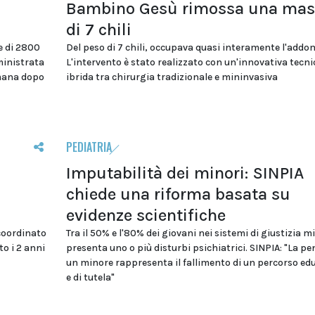
Bambino Gesù rimossa una mas
di 7 chili
e di 2800
Del peso di 7 chili, occupava quasi interamente l'addo
ministrata
L'intervento è stato realizzato con un'innovativa tecni
imana dopo
ibrida tra chirurgia tradizionale e mininvasiva
PEDIATRIA
Imputabilità dei minori: SINPIA
chiede una riforma basata su
evidenze scientifiche
coordinato
Tra il 50% e l'80% dei giovani nei sistemi di giustizia m
to i 2 anni
presenta uno o più disturbi psichiatrici. SINPIA: "La pe
un minore rappresenta il fallimento di un percorso ed
e di tutela"