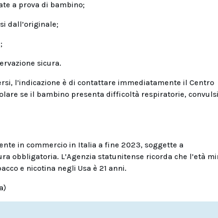
cate a prova di bambino;
si dall’originale;
;
nservazione sicura.
versi, l’indicazione è di contattare immediatamente il Centro
olare se il bambino presenta difficoltà respiratorie, convuls
ente in commercio in Italia a fine 2023, soggette a
ura obbligatoria. L’Agenzia statunitense ricorda che l’età m
bacco e nicotina negli Usa è 21 anni.
a)