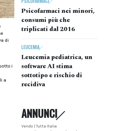
PSICOFARMACI
Psicofarmaci nei minori,
consumi più che
e
triplicati dal 2016
me
va di
LEUCEMIA
Leucemia pediatrica, un
software AI stima
otto i
sottotipo e rischio di
i a
recidiva
ANNUNCI
Vendo | Tutta Italia