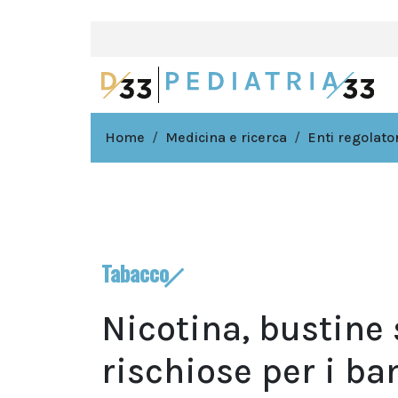
Home
Medicina e ricerca
Enti regolator
Tabacco
Nicotina, bustin
rischiose per i ba