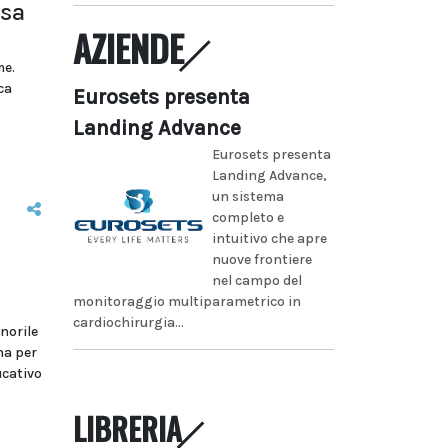
sa
AZIENDE
me.
ca
Eurosets presenta
Landing Advance
Eurosets presenta
Landing Advance,
un sistema
completo e
intuitivo che apre
nuove frontiere
nel campo del
monitoraggio multiparametrico in
cardiochirurgia...
inorile
na per
ucativo
LIBRERIA