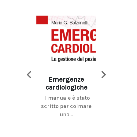
Emergenze
Imaging d
cardiologiche
mammel
Il manuale è stato
La radiolo
scritto per colmare
senologica inc
una...
ramo dell'imagi