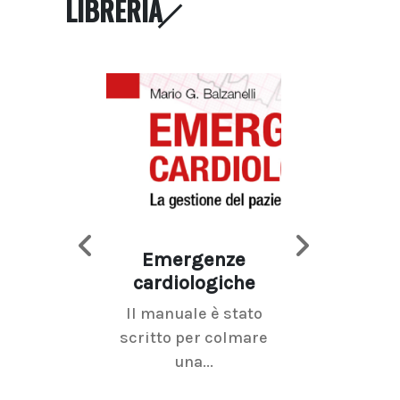
LIBRERIA
Emergenze
Imaging d
cardiologiche
mammel
Il manuale è stato
La radiolo
scritto per colmare
senologica inc
una...
ramo dell'imagi