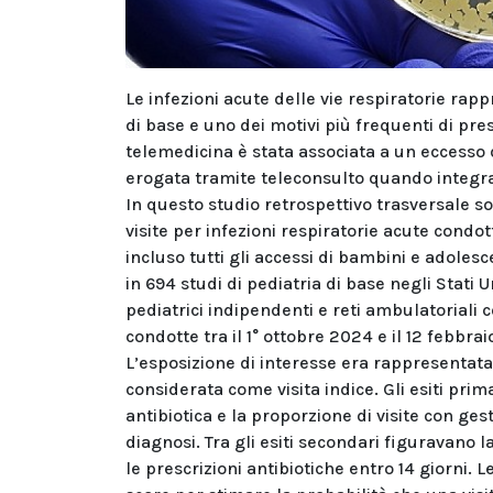
Le infezioni acute delle vie respiratorie rap
di base e uno dei motivi più frequenti di presc
telemedicina è stata associata a un eccesso d
erogata tramite teleconsulto quando integrat
In questo studio retrospettivo trasversale s
visite per infezioni respiratorie acute condot
incluso tutti gli accessi di bambini e adolesce
in 694 studi di pediatria di base negli Stati
pediatrici indipendenti e reti ambulatoriali c
condotte tra il 1° ottobre 2024 e il 12 febbra
L’esposizione di interesse era rappresentata
considerata come visita indice. Gli esiti prim
antibiotica e la proporzione di visite con ges
diagnosi. Tra gli esiti secondari figuravano la
le prescrizioni antibiotiche entro 14 giorni.