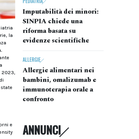
PEDIATRIA
Imputabilità dei minori:
SINPIA chiede una
iatria
riforma basata su
ie, la
evidenze scientifiche
nza
.
rante
ALLERGIE
a
Allergie alimentari nei
re 2023,
bambini, omalizumab e
di
 state
immunoterapia orale a
confronto
orni e
ANNUNCI
ensity