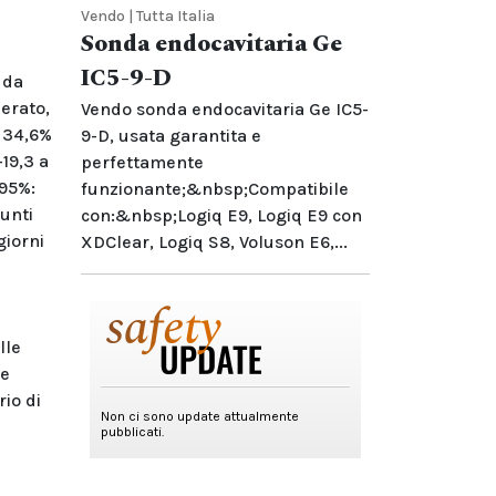
Vendo | Tutta Italia
Sonda endocavitaria Ge
IC5-9-D
 da
erato,
Vendo sonda endocavitaria Ge IC5-
l 34,6%
9-D, usata garantita e
–19,3 a
perfettamente
 95%:
funzionante;&nbsp;Compatibile
punti
con:&nbsp;Logiq E9, Logiq E9 con
giorni
XDClear, Logiq S8, Voluson E6,...
lle
ne
io di