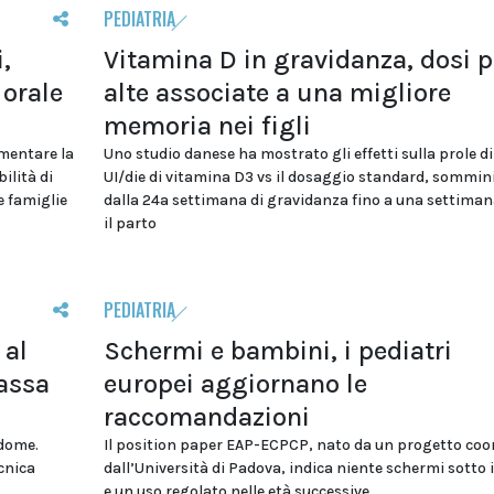
PEDIATRIA
,
Vitamina D in gravidanza, dosi p
orale
alte associate a una migliore
memoria nei figli
umentare la
Uno studio danese ha mostrato gli effetti sulla prole d
ilità di
UI/die di vitamina D3 vs il dosaggio standard, sommin
e famiglie
dalla 24a settimana di gravidanza fino a una settima
il parto
PEDIATRIA
 al
Schermi e bambini, i pediatri
assa
europei aggiornano le
raccomandazioni
ddome.
Il position paper EAP-ECPCP, nato da un progetto coo
cnica
dall’Università di Padova, indica niente schermi sotto i
e un uso regolato nelle età successive