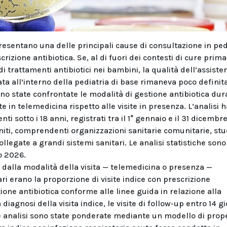
presentano una delle principali cause di consultazione in ped
rizione antibiotica. Se, al di fuori dei contesti di cure primar
i trattamenti antibiotici nei bambini, la qualità dell’assiste
a all’interno della pediatria di base rimaneva poco definita
ono state confrontate le modalità di gestione antibiotica du
te in telemedicina rispetto alle visite in presenza. L’analisi h
nti sotto i 18 anni, registrati tra il 1° gennaio e il 31 dicemb
 Uniti, comprendenti organizzazioni sanitarie comunitarie, stu
ollegate a grandi sistemi sanitari. Le analisi statistiche sono
io 2026.
 dalla modalità della visita — telemedicina o presenza —
ari erano la proporzione di visite indice con prescrizione
tione antibiotica conforme alle linee guida in relazione alla
 diagnosi della visita indice, le visite di follow-up entro 14 gi
 Le analisi sono state ponderate mediante un modello di prop