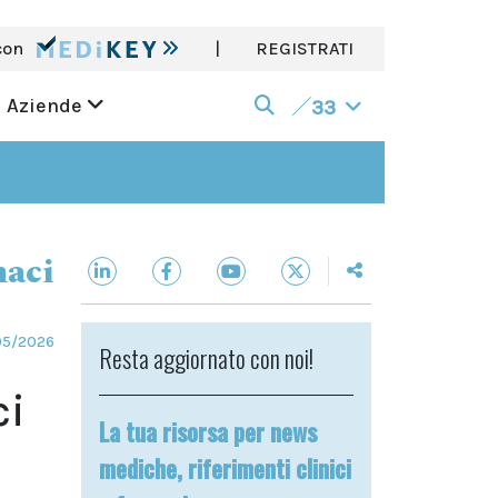
con
|
REGISTRATI
Aziende
33
aci
05/2026
Resta aggiornato con noi!
ci
La tua risorsa per news
mediche, riferimenti clinici