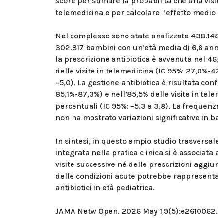
score per stimare la probabilità che una visi
telemedicina e per calcolare l’effetto medio
Nel complesso sono state analizzate 438.148 v
302.817 bambini con un’età media di 6,6 ann
la prescrizione antibiotica è avvenuta nel 46
delle visite in telemedicina (IC 95%: 27,0%-42
–5,0). La gestione antibiotica è risultata con
85,1%-87,3%) e nell’85,5% delle visite in tel
percentuali (IC 95%: –5,3 a 3,8). La frequenza 
non ha mostrato variazioni significative in ba
In sintesi, in questo ampio studio trasversale
integrata nella pratica clinica si è associat
visite successive né delle prescrizioni aggiu
delle condizioni acute potrebbe rappresentar
antibiotici in età pediatrica.
JAMA Netw Open. 2026 May 1;9(5):e2610062.