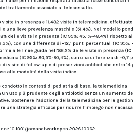
ta indice per infezione respiratoria acuta fosse condotta in
 del trattamento associato al teleconsulto.
isite in presenza e 11.482 visite in telemedicina, effettuate
i e una lieve prevalenza maschile (51,4%). Nel modello pond
,8% delle visite in presenza (IC 95%: 45,1%-48,4%) rispetto a
,3%), con una differenza di –12,1 punti percentuali (IC 95%: 
forme alle linee guida nell’86,2% delle visite in presenza (IC
emedicina (IC 95%: 80,5%-90,4%), con una differenza di –0,7 
di visite di follow-up e di prescrizioni antibiotiche entro 14 
se alla modalità della visita indice.
 condotto in contesti di pediatria di base, la telemedicina
a a un uso più prudente degli antibiotici senza un aumento de
ntive. Sostenere l’adozione della telemedicina per la gestio
e una strategia efficace per ridurre l’impiego non necessar
 doi: 10.1001/jamanetworkopen.2026.10062.