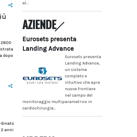
al...
iù
AZIENDE
Eurosets presenta
i 2800
Landing Advance
istrata
na dopo
Eurosets presenta
Landing Advance,
un sistema
completo e
intuitivo che apre
nuove frontiere
nel campo del
monitoraggio multiparametrico in
cardiochirurgia...
rdinato
 2 anni