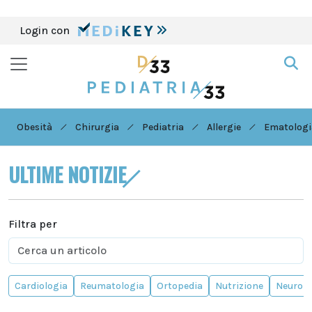
Login con
Obesità
Chirurgia
Pediatria
Allergie
Ematologi
ULTIME NOTIZIE
Filtra per
Cardiologia
Reumatologia
Ortopedia
Nutrizione
Neurolo