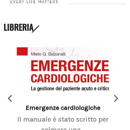
LIBRERIA
Emergenze cardiologiche
Ima
Il manuale è stato scritto per
La r
colmare una...