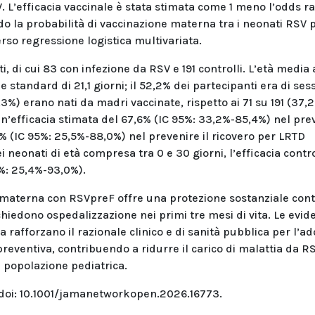
. L’efficacia vaccinale è stata stimata come 1 meno l’odds ra
o la probabilità di vaccinazione materna tra i neonati RSV p
verso regressione logistica multivariata.
, di cui 83 con infezione da RSV e 191 controlli. L’età media 
e standard di 21,1 giorni; il 52,2% dei partecipanti era di ses
3,3%) erano nati da madri vaccinate, rispetto ai 71 su 191 (37,
n’efficacia stimata del 67,6% (IC 95%: 33,2%-85,4%) nel pre
0% (IC 95%: 25,5%-88,0%) nel prevenire il ricovero per LRTD
i neonati di età compresa tra 0 e 30 giorni, l’efficacia contro
5%: 25,4%-93,0%).
e materna con RSVpreF offre una protezione sostanziale cont
chiedono ospedalizzazione nei primi tre mesi di vita. Le evid
a rafforzano il razionale clinico e di sanità pubblica per l’a
eventiva, contribuendo a ridurre il carico di malattia da R
a popolazione pediatrica.
doi: 10.1001/jamanetworkopen.2026.16773.