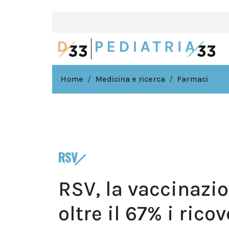
Home
Medicina e ricerca
Farmaci
RSV
RSV, la vaccinazio
oltre il 67% i rico