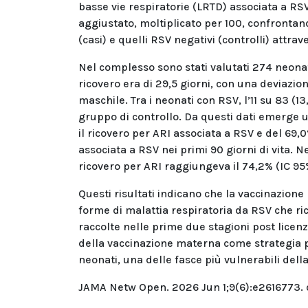
basse vie respiratorie (LRTD) associata a RSV
aggiustato, moltiplicato per 100, confrontand
(casi) e quelli RSV negativi (controlli) attra
Nel complesso sono stati valutati 274 neonati
ricovero era di 29,5 giorni, con una deviazion
maschile. Tra i neonati con RSV, l’11 su 83 (1
gruppo di controllo. Da questi dati emerge u
il ricovero per ARI associata a RSV e del 69,
associata a RSV nei primi 90 giorni di vita. Ne
ricovero per ARI raggiungeva il 74,2% (IC 9
Questi risultati indicano che la vaccinazion
forme di malattia respiratoria da RSV che ri
raccolte nelle prime due stagioni post licenz
della vaccinazione materna come strategia pr
neonati, una delle fasce più vulnerabili dell
JAMA Netw Open. 2026 Jun 1;9(6):e2616773. 