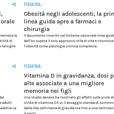
PEDIATRIA
,
Obesità negli adolescenti, la pr
orale
linea guida apre a farmaci e
chirurgia
umentare la
Il documento inserito nel Sistema nazionale linee guid
ilità di
dell'Iss supera il solo approccio stile di vita e riconosce
e famiglie
l'obesità come patologia cronica complessa
PEDIATRIA
Vitamina D in gravidanza, dosi p
alte associate a una migliore
memoria nei figli
del
Uno studio danese ha mostrato gli effetti sulla prole d
e adulti
UI/die di vitamina D3 vs il dosaggio standard, sommin
malattia La
dalla 24a settimana di gravidanza fino a una settima
il parto