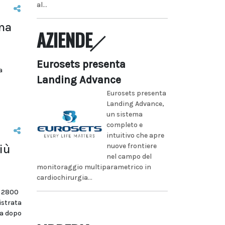
al...
ima
AZIENDE
Eurosets presenta
a
Landing Advance
Eurosets presenta
Landing Advance,
un sistema
completo e
intuitivo che apre
nuove frontiere
iù
nel campo del
monitoraggio multiparametrico in
cardiochirurgia...
i 2800
istrata
na dopo