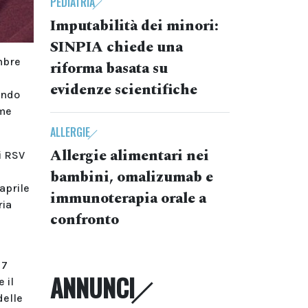
PEDIATRIA
Imputabilità dei minori:
SINPIA chiede una
mbre
riforma basata su
evidenze scientifiche
ondo
ime
ALLERGIE
Allergie alimentari nei
i RSV
bambini, omalizumab e
 aprile
immunoterapia orale a
ria
confronto
 7
ANNUNCI
 il
delle