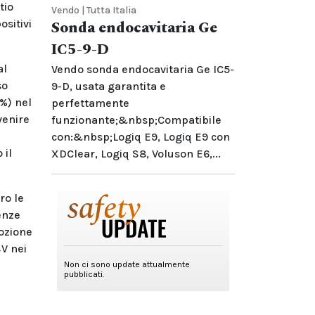
tio
Vendo | Tutta Italia
ositivi
Sonda endocavitaria Ge
IC5-9-D
al
Vendo sonda endocavitaria Ge IC5-
so
9-D, usata garantita e
2%) nel
perfettamente
venire
funzionante;&nbsp;Compatibile
con:&nbsp;Logiq E9, Logiq E9 con
 il
XDClear, Logiq S8, Voluson E6,...
ro le
enze
dozione
SV nei