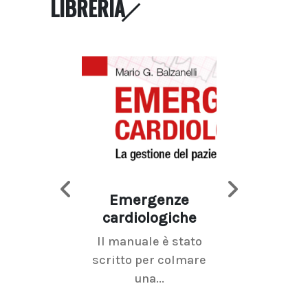
LIBRERIA
Emergenze
Imaging d
cardiologiche
mammel
Il manuale è stato
La radiolo
scritto per colmare
senologica inc
una...
ramo dell'imagi