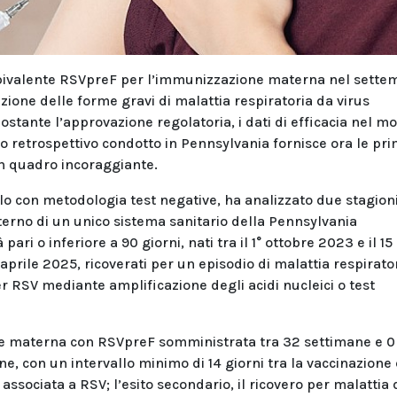
no bivalente RSVpreF per l’immunizzazione materna nel sette
one delle forme gravi di malattia respiratoria da virus
nostante l’approvazione regolatoria, i dati di efficacia nel m
io retrospettivo condotto in Pennsylvania fornisce ora le pr
un quadro incoraggiante.
lo con metodologia test negative, ha analizzato due stagion
erno di un unico sistema sanitario della Pennsylvania
 pari o inferiore a 90 giorni, nati tra il 1° ottobre 2023 e il 15
aprile 2025, ricoverati per un episodio di malattia respirato
er RSV mediante amplificazione degli acidi nucleici o test
one materna con RSVpreF somministrata tra 32 settimane e 0
ne, con un intervallo minimo di 14 giorni tra la vaccinazione e
 associata a RSV; l’esito secondario, il ricovero per malattia 