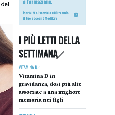
e formazione.
 del
Iscriviti al servizio utilizzando
il tuo account Medikey
I PIÙ LETTI DELLA
SETTIMANA
VITAMINA D
Vitamina D in
gravidanza, dosi più alte
associate a una migliore
memoria nei figli