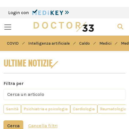
Login con
COVID
Intelligenza artificiale
Caldo
Medici
Medi
ULTIME NOTIZIE
Filtra per
Sanità
Psichiatria e psicologia
Cardiologia
Reumatologia
Cerca
Cancella filtri