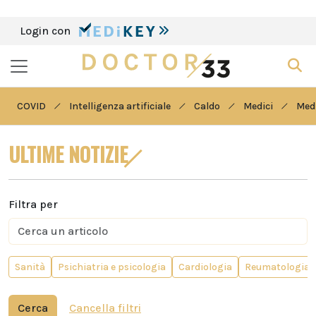
Login con
COVID
Intelligenza artificiale
Caldo
Medici
Medi
ULTIME NOTIZIE
Filtra per
Sanità
Psichiatria e psicologia
Cardiologia
Reumatologia
Cerca
Cancella filtri