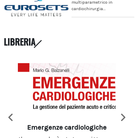
multiparametrico in
cardiochirurgia...
LIBRERIA
Emergenze cardiologiche
Ima