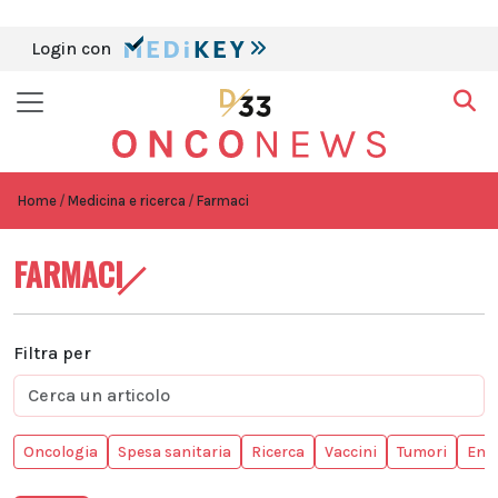
Login con
Home
Medicina e ricerca
Farmaci
FARMACI
Filtra per
Oncologia
Spesa sanitaria
Ricerca
Vaccini
Tumori
Enti