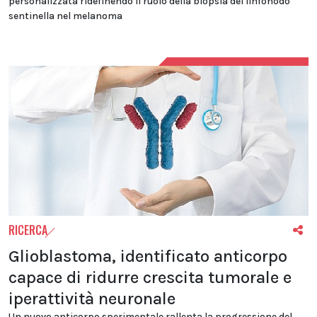
personalizzata ridefinendo il ruolo della biopsia del linfonodo
sentinella nel melanoma
RICERCA
Glioblastoma, identificato anticorpo
capace di ridurre crescita tumorale e
iperattività neuronale
Un nuovo anticorpo sperimentale rallenta la progressione del