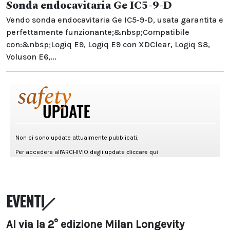
Sonda endocavitaria Ge IC5-9-D
Vendo sonda endocavitaria Ge IC5-9-D, usata garantita e
perfettamente funzionante;&nbsp;Compatibile
con:&nbsp;Logiq E9, Logiq E9 con XDClear, Logiq S8,
Voluson E6,...
EVENTI
Al via la 2° edizione Milan Longevity