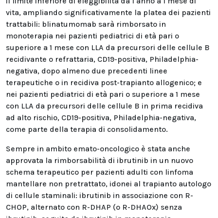
il limite inferiore di eleggibilità da 1 anno a 1 mese di
vita, ampliando significativamente la platea dei pazienti
trattabili: blinatumomab sarà rimborsato in
monoterapia nei pazienti pediatrici di età pari o
superiore a 1 mese con LLA da precursori delle cellule B
recidivante o refrattaria, CD19-positiva, Philadelphia-
negativa, dopo almeno due precedenti linee
terapeutiche o in recidiva post-trapianto allogenico; e
nei pazienti pediatrici di età pari o superiore a 1 mese
con LLA da precursori delle cellule B in prima recidiva
ad alto rischio, CD19-positiva, Philadelphia-negativa,
come parte della terapia di consolidamento.
Sempre in ambito emato-oncologico è stata anche
approvata la rimborsabilità di ibrutinib in un nuovo
schema terapeutico per pazienti adulti con linfoma
mantellare non pretrattato, idonei al trapianto autologo
di cellule staminali: ibrutinib in associazione con R-
CHOP, alternato con R-DHAP (o R-DHAOx) senza