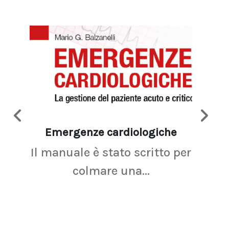
Emergenze cardiologiche
Ima
Il manuale è stato scritto per
La r
colmare una...