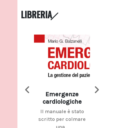
LIBRERIA
Emergenze
Imaging d
cardiologiche
mammel
Il manuale è stato
La radiolo
scritto per colmare
senologica inc
una...
ramo dell'imagi