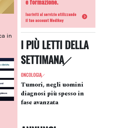
e formazione.
Iscriviti al servizio utilizzando
il tuo account Medikey
ca in
I PIÙ LETTI DELLA
SETTIMANA
ONCOLOGIA
Tumori, negli uomini
diagnosi più spesso in
fase avanzata