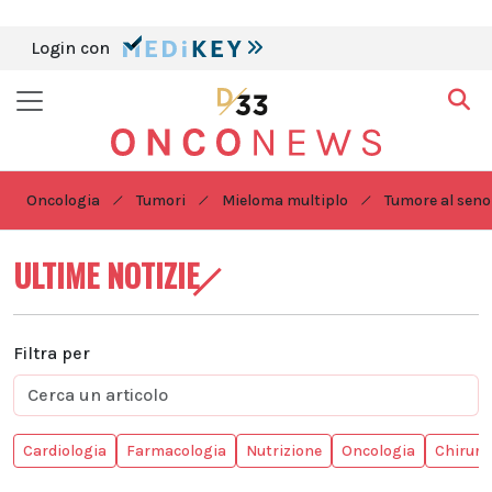
Login con
Oncologia
Tumori
Mieloma multiplo
Tumore al seno
ULTIME NOTIZIE
Filtra per
Cardiologia
Farmacologia
Nutrizione
Oncologia
Chirurg