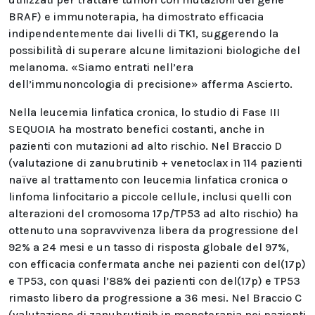
BRAF) e immunoterapia, ha dimostrato efficacia
indipendentemente dai livelli di TK1, suggerendo la
possibilità di superare alcune limitazioni biologiche del
melanoma. «Siamo entrati nell’era
dell’immunoncologia di precisione» afferma Ascierto.
Nella leucemia linfatica cronica, lo studio di Fase III
SEQUOIA ha mostrato benefici costanti, anche in
pazienti con mutazioni ad alto rischio. Nel Braccio D
(valutazione di zanubrutinib + venetoclax in 114 pazienti
naïve al trattamento con leucemia linfatica cronica o
linfoma linfocitario a piccole cellule, inclusi quelli con
alterazioni del cromosoma 17p/TP53 ad alto rischio) ha
ottenuto una sopravvivenza libera da progressione del
92% a 24 mesi e un tasso di risposta globale del 97%,
con efficacia confermata anche nei pazienti con del(17p)
e TP53, con quasi l’88% dei pazienti con del(17p) e TP53
rimasto libero da progressione a 36 mesi. Nel Braccio C
(valutazione di zanubrutinib in monoterapia nei pazienti