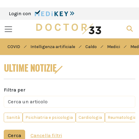
Login con
COVID
Intelligenza artificiale
Caldo
Medici
Medi
ULTIME NOTIZIE
Filtra per
Sanità
Psichiatria e psicologia
Cardiologia
Reumatologia
Cerca
Cancella filtri