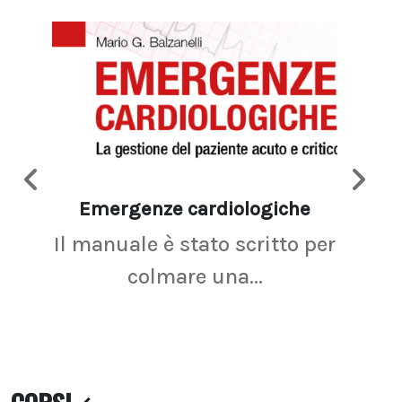
Emergenze cardiologiche
Ima
Il manuale è stato scritto per
La r
colmare una...