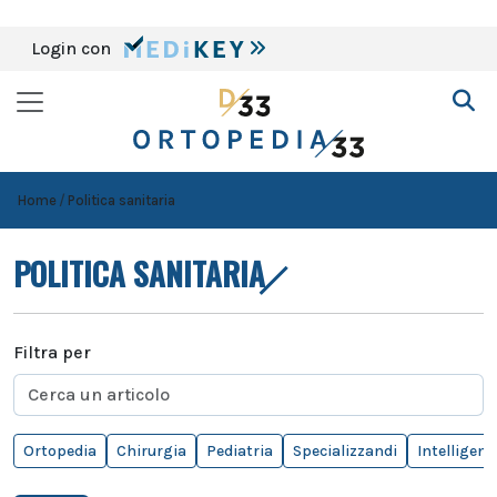
Login con
Home
Politica sanitaria
POLITICA SANITARIA
Filtra per
Ortopedia
Chirurgia
Pediatria
Specializzandi
Intelligenza