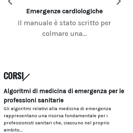
Emergenze cardiologiche
Ima
Il manuale è stato scritto per
La r
colmare una...
CORSI
Algoritmi di medicina di emergenza per le
professioni sanitarie
Gli algoritmi relativi alla medicina di emergenza
rappresentano una risorsa fondamentale per i
professionisti sanitari che, ciascuno nel proprio
ambito...