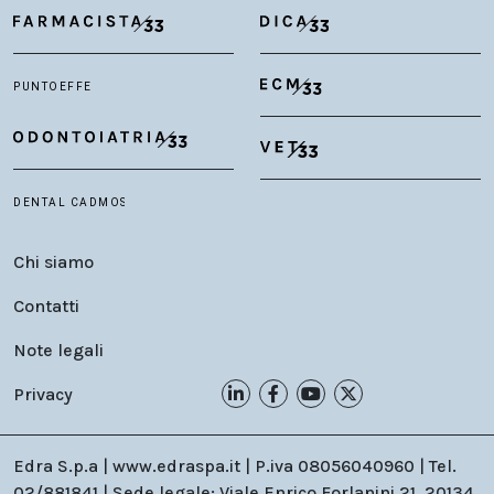
Chi siamo
Contatti
Note legali
Privacy
Edra S.p.a | www.edraspa.it | P.iva 08056040960 | Tel.
02/881841 | Sede legale: Viale Enrico Forlanini 21, 20134