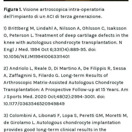
Figura 1.
Visione artroscopica intra-operatoria
dell’impianto di un ACI di terza generazione.
1) Brittberg M, Lindahl A, Nilsson A, Ohlsson C, Isaksson
O, Peterson L. Treatment of deep cartilage defects in the
knee with autologous chondrocyte transplantation. N
Engl J Med. 1994 Oct 6;331(14):889-95. doi:
10.1056/NEJM199410063311401
2) Andriolo L, Reale D, Di Martino A, De Filippis R, Sessa
A, Zaffagnini S, Filardo G. Long-term Results of
Arthroscopic Matrix-Assisted Autologous Chondrocyte
Transplantation: A Prospective Follow-up at 15 Years. Am
J Sports Med. 2020 Oct;48(12):2994-3001. doi:
10.1177/0363546520949849
3) Colombini A, Libonati F, Lopa S, Peretti GM, Moretti M,
de Girolamo L. Autologous chondrocyte implantation
provides good long-term clinical results in the