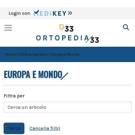
Login con
Home
Politica sanitaria
Europa e Mondo
EUROPA E MONDO
Filtra per
Cerca
Cancella filtri