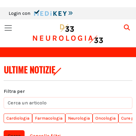
Login con
ULTIME NOTIZIE
Filtra per
Cardiologia
Farmacologia
Neurologia
Oncologia
Cure pa
Cerca
Cancella filtri