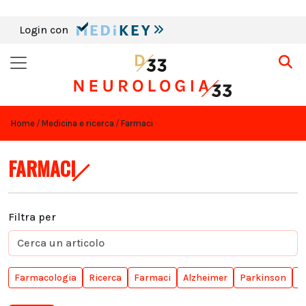
Login con
Home
Medicina e ricerca
Farmaci
FARMACI
Filtra per
Farmacologia
Ricerca
Farmaci
Alzheimer
Parkinson
S