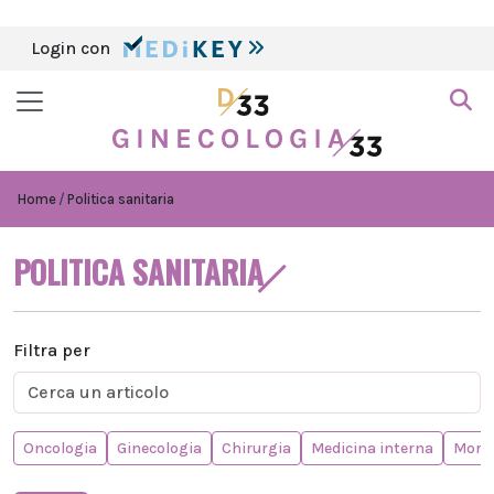
Login con
Home
Politica sanitaria
POLITICA SANITARIA
Filtra per
Oncologia
Ginecologia
Chirurgia
Medicina interna
Morta