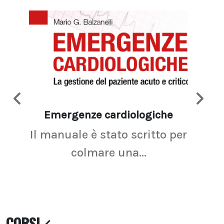
Emergenze cardiologiche
Ima
Il manuale è stato scritto per
La r
colmare una...
CORSI