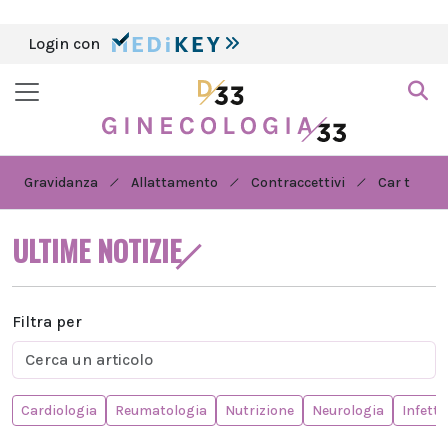
Login con
Gravidanza
Allattamento
Contraccettivi
Car t
ULTIME NOTIZIE
Filtra per
Cardiologia
Reumatologia
Nutrizione
Neurologia
Infetti