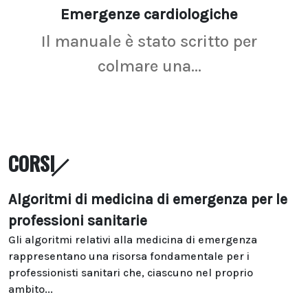
Emergenze cardiologiche
Ima
Il manuale è stato scritto per
La r
colmare una...
CORSI
Algoritmi di medicina di emergenza per le
professioni sanitarie
Gli algoritmi relativi alla medicina di emergenza
rappresentano una risorsa fondamentale per i
professionisti sanitari che, ciascuno nel proprio
ambito...