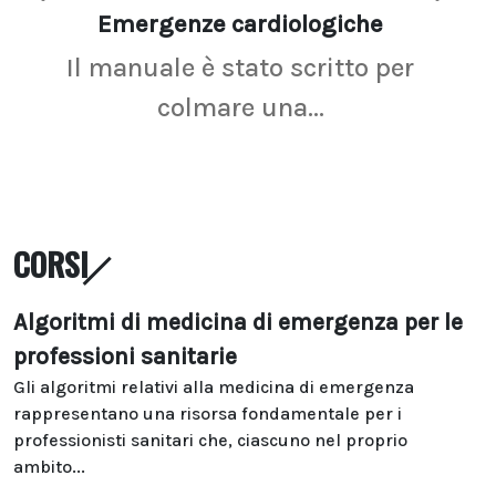
Emergenze cardiologiche
Ima
Il manuale è stato scritto per
La r
colmare una...
CORSI
Algoritmi di medicina di emergenza per le
professioni sanitarie
Gli algoritmi relativi alla medicina di emergenza
rappresentano una risorsa fondamentale per i
professionisti sanitari che, ciascuno nel proprio
ambito...