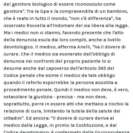
del genitore biologico di essere riconosciuto come
genitore". Tra la Gpa e la compravendita di un bambino,
che è reato in tutto il mondo, "non c'è differenza", ha
osservato Roccella all'indomani del via libera alla legge.
Ma i medici non ci stanno, facendo presente che l'atto
della denuncia esula dai loro compiti, anche a livello
deontologico. Il medico, afferma Anelli, "ha il dovere di
curare. Che il medico sia esonerato dall'obbligo di
denuncia nei confronti del proprio paziente lo si
desume anche dal capoverso dell'articolo 365 del
Codice penale che esime il medico da tale obbligo
quando il referto esporrebbe la persona assistita a
procedimento penale. Quindi il medico non deve, è vero,
ostacolare la giustizia - precisa - ma non deve,
soprattutto, porre in essere atti che mettano a rischio la
relazione di cura, limitando la tutela della salute dei
cittadini". Ed ancora: "Il dovere di curare deriva al
medico dalla Legge, in primis la Costituzione, e dal
Codice deontologico; è confermato dalla Giurisprudenza