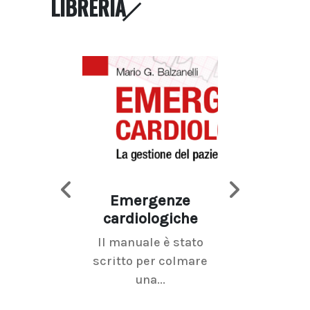
LIBRERIA
Emergenze
Imaging d
cardiologiche
mammel
Il manuale è stato
La radiolo
scritto per colmare
senologica inc
una...
ramo dell'imagi