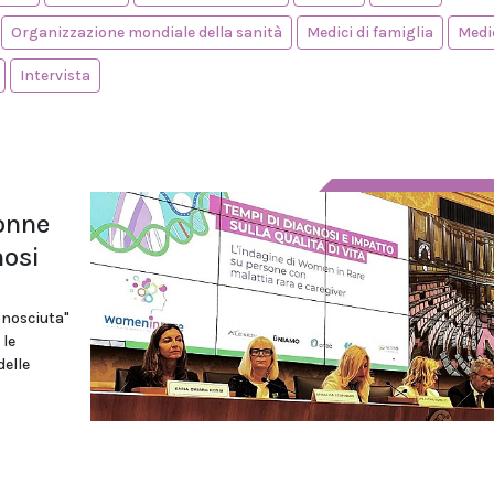
Organizzazione mondiale della sanità
Medici di famiglia
Medi
Intervista
donne
nosi
onosciuta"
 le
delle