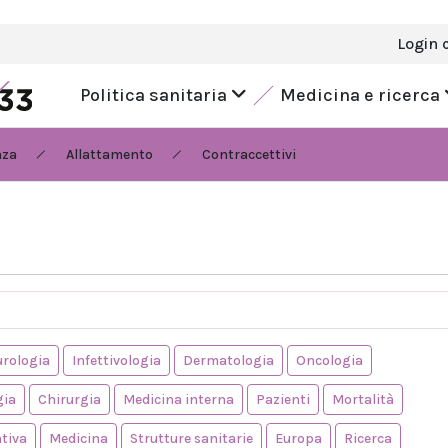
Login 
Politica sanitaria
Medicina e ricerca
nza
Allattamento
Contraccettivi
rologia
Infettivologia
Dermatologia
Oncologia
gia
Chirurgia
Medicina interna
Pazienti
Mortalità
ntiva
Medicina
Strutture sanitarie
Europa
Ricerca