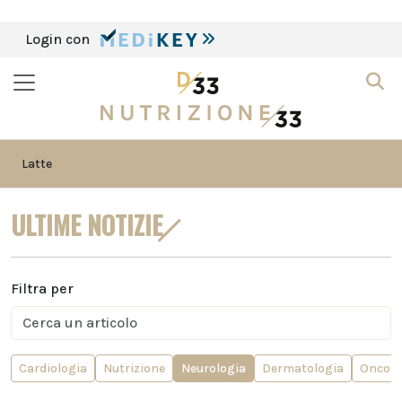
Login con
Latte
ULTIME NOTIZIE
Filtra per
Cardiologia
Nutrizione
Neurologia
Dermatologia
Oncolo