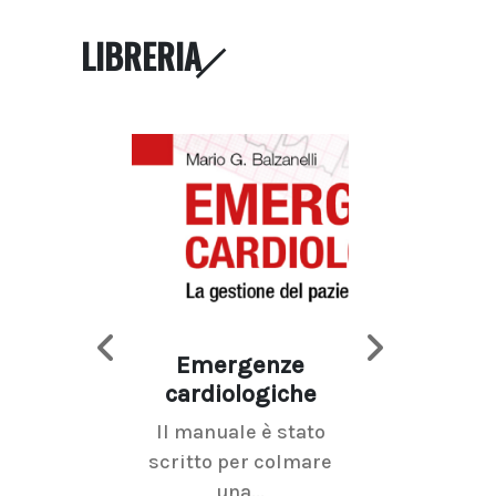
LIBRERIA
Emergenze
Imaging d
cardiologiche
mammel
Il manuale è stato
La radiolo
scritto per colmare
senologica inc
una...
ramo dell'imagi