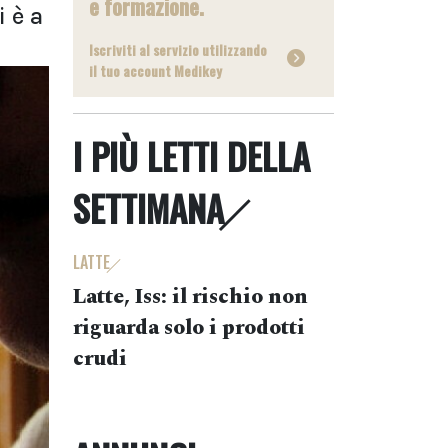
e formazione.
i è a
Iscriviti al servizio utilizzando
il tuo account Medikey
I PIÙ LETTI DELLA
SETTIMANA
LATTE
Latte, Iss: il rischio non
riguarda solo i prodotti
crudi