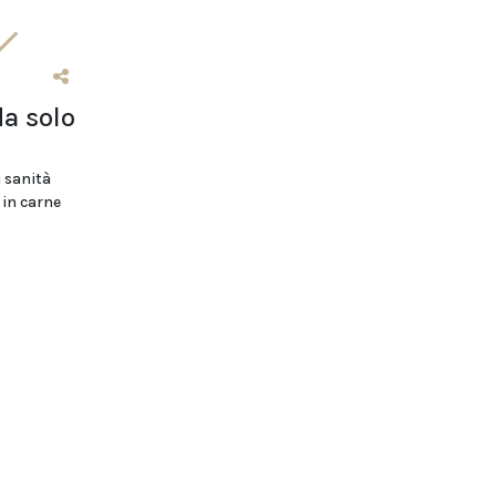
da solo
i sanità
 in carne