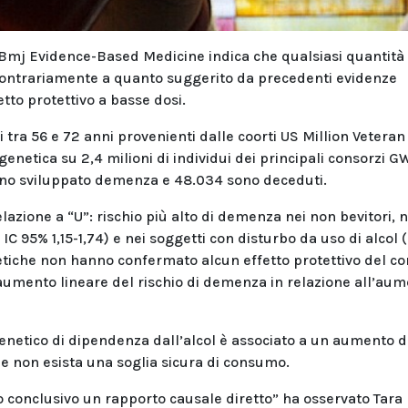
Bmj Evidence-Based Medicine indica che qualsiasi quantità 
 contrariamente a quanto suggerito da precedenti evidenze
tto protettivo a basse dosi.
i tra 56 e 72 anni provenienti dalle coorti US Million Veteran
enetica su 2,4 milioni di individui dei principali consorzi G
anno sviluppato demenza e 48.034 sono deceduti.
azione a “U”: rischio più alto di demenza nei non bevitori, ne
IC 95% 1,15-1,74) e nei soggetti con disturbo da uso di alcol
 genetiche non hanno confermato alcun effetto protettivo del 
 aumento lineare del rischio di demenza in relazione all’au
 genetico di dipendenza dall’alcol è associato a un aumento d
he non esista una soglia sicura di consumo.
 conclusivo un rapporto causale diretto” ha osservato Tara