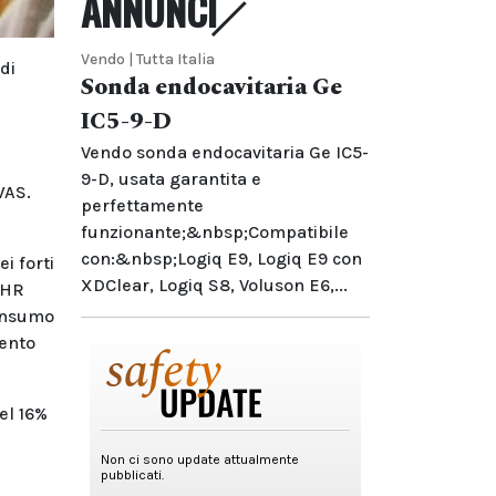
ANNUNCI
Vendo | Tutta Italia
di
Sonda endocavitaria Ge
IC5-9-D
Vendo sonda endocavitaria Ge IC5-
9-D, usata garantita e
WAS.
perfettamente
funzionante;&nbsp;Compatibile
con:&nbsp;Logiq E9, Logiq E9 con
i forti
XDClear, Logiq S8, Voluson E6,...
 (HR
consumo
mento
el 16%