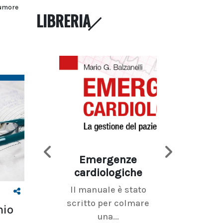
tumore
LIBRERIA
Emergenze
Imaging d
cardiologiche
mammel
Il manuale è stato
La radiolo
scritto per colmare
senologica inc
hio
una...
ramo dell'imagi