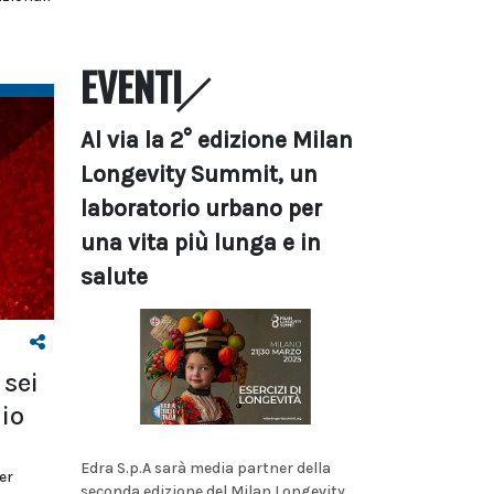
EVENTI
Al via la 2° edizione Milan
Longevity Summit, un
laboratorio urbano per
una vita più lunga e in
salute
 sei
dio
Edra S.p.A sarà media partner della
er
seconda edizione del Milan Longevity