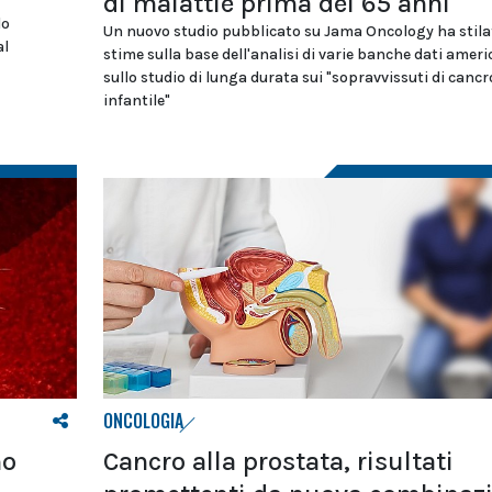
di malattie prima dei 65 anni
do
Un nuovo studio pubblicato su Jama Oncology ha stilat
al
stime sulla base dell'analisi di varie banche dati ameri
sullo studio di lunga durata sui "sopravvissuti di cancr
infantile"
ONCOLOGIA
mo
Cancro alla prostata, risultati