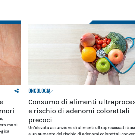
ONCOLOGIA
e
Consumo di alimenti ultraproces
umori
e rischio di adenomi colorettali
precoci
i,
ncro ma si
Un’elevata assunzione di alimenti ultraprocessati è as
ogica
a un aumento del rischio di adenomi colorettali conven