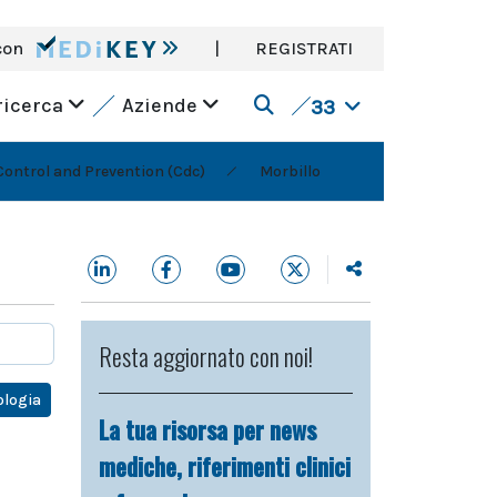
con
|
REGISTRATI
ricerca
Aziende
33
Control and Prevention (Cdc)
Morbillo
Resta aggiornato con noi!
logia
La tua risorsa per news
mediche, riferimenti clinici