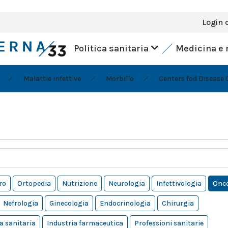
Login 
Politica sanitaria
Medicina e 
Malattie infettive
Morbillo
Centers fod Disease 
ro
Ortopedia
Nutrizione
Neurologia
Infettivologia
Onco
Nefrologia
Ginecologia
Endocrinologia
Chirurgia
a sanitaria
Industria farmaceutica
Professioni sanitarie