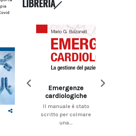
LIBRERIA
apia
Covid
Emergenze
Imaging d
cardiologiche
mammel
Il manuale è stato
La radiolo
scritto per colmare
senologica inc
una...
ramo dell'imagi