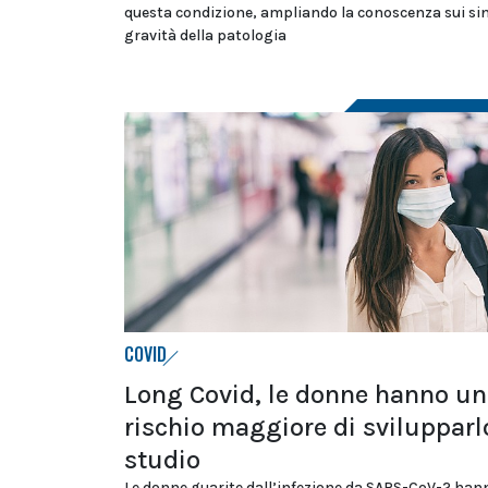
questa condizione, ampliando la conoscenza sui sin
gravità della patologia
COVID
Long Covid, le donne hanno un
rischio maggiore di svilupparl
studio
Le donne guarite dall’infezione da SARS-CoV-2 han