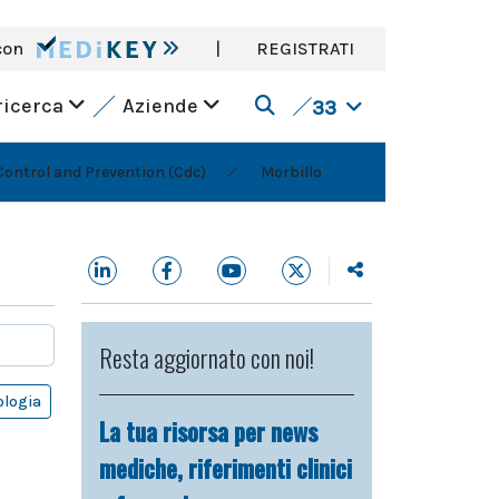
con
|
REGISTRATI
ricerca
Aziende
33
Control and Prevention (Cdc)
Morbillo
Resta aggiornato con noi!
logia
La tua risorsa per news
mediche, riferimenti clinici