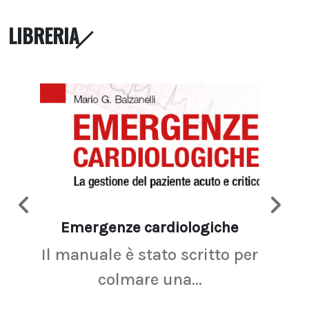
LIBRERIA
Emergenze cardiologiche
Ima
Il manuale è stato scritto per
La r
colmare una...