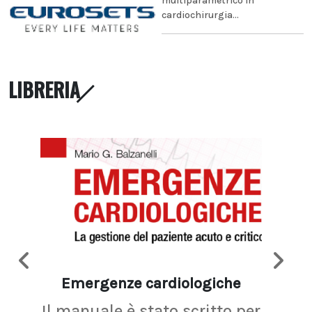
multiparametrico in
cardiochirurgia...
LIBRERIA
Emergenze cardiologiche
Ima
Il manuale è stato scritto per
La r