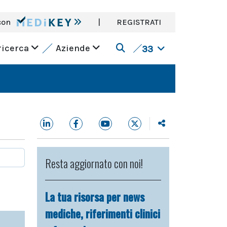
con
|
REGISTRATI
ricerca
Aziende
33
Resta aggiornato con noi!
La tua risorsa per news
mediche, riferimenti clinici