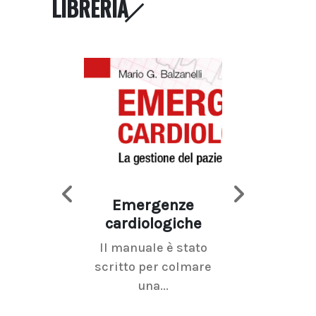
LIBRERIA
Emergenze
Imaging d
cardiologiche
mammel
Il manuale è stato
La radiolo
scritto per colmare
senologica inc
una...
ramo dell'imagi