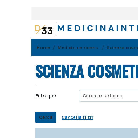
Home
Medicina e ricerca
Scienza cosm
SCIENZA COSMET
Filtra per
Cerca
Cancella filtri